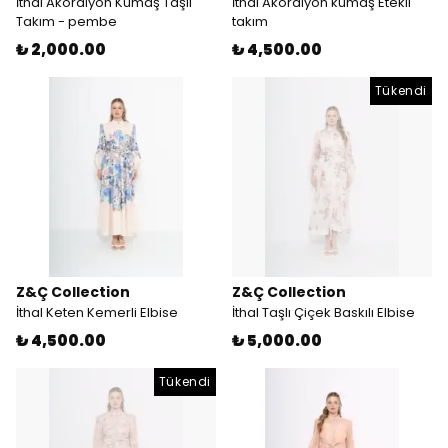
İthal Akordiyon Kumaş Taşlı
İthal Akordiyon kumaş Etekli
Takım - pembe
takım
₺ 2,000.00
₺ 4,500.00
Tükendi
Z&Ç Collection
Z&Ç Collection
İthal Keten Kemerli Elbise
İthal Taşlı Çiçek Baskılı Elbise
₺ 4,500.00
₺ 5,000.00
Tükendi