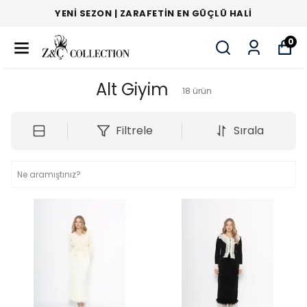
YENI SEZON | ZARAFETIN EN GÜÇLÜ HALI
0
Alt Giyim
18
ürün
Filtrele
Sırala