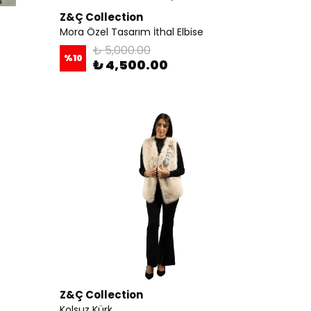
Z&Ç Collection
Mora Özel Tasarım İthal Elbise
₺ 5,000.00
%
10
₺ 4,500.00
Z&Ç Collection
Kolsuz Kürk