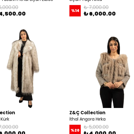
5,000.00
₺ 7,000.00
%
14
4,500.00
₺ 6,000.00
ection
Z&Ç Collection
 Kürk
İthal Angora Hırka
7,000.00
₺ 5,000.00
%
20
6,000.00
₺ 4,000.00