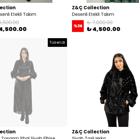
ection
Z&Ç Collection
enli Etekli Takım
Desenli Etekli Takım
5,500.00
₺ 7,000.00
%
36
4,500.00
₺ 4,500.00
Tükendi
ection
Z&Ç Collection
Tasarım İthal Siyah Elbise
Siyah Taşlı Hırka