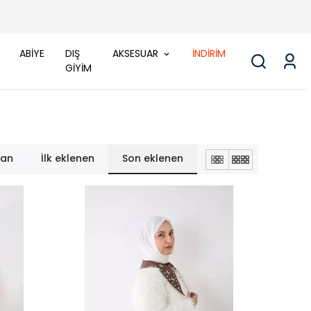
ABİYE
DIŞ
AKSESUAR
İNDİRİM
GİYİM
lan
İlk eklenen
Son eklenen