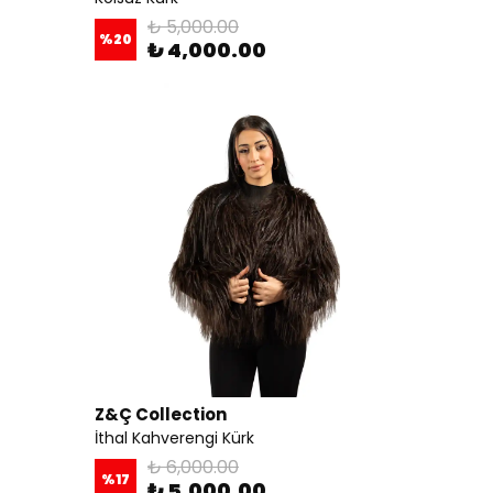
₺ 5,000.00
%
20
₺ 4,000.00
Z&Ç Collection
İthal Kahverengi Kürk
₺ 6,000.00
%
17
₺ 5,000.00