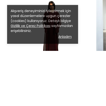
Alışveriş deneyiminizi iyileştirmek için
yasal düzenlemelere uygun çerezler
(cookies) kullanıyoruz. Detaylı bilgiye
Gizlilik ve Çerez Politikası
sayfamızdan
erişebilirsiniz.
Anladım
Z&Ç Collection
Z&Ç Coll
Spor Elbiseli Takım
Mora Özel
₺ 7,000.00
₺ 
%
36
%
10
₺ 4,500.00
₺ 