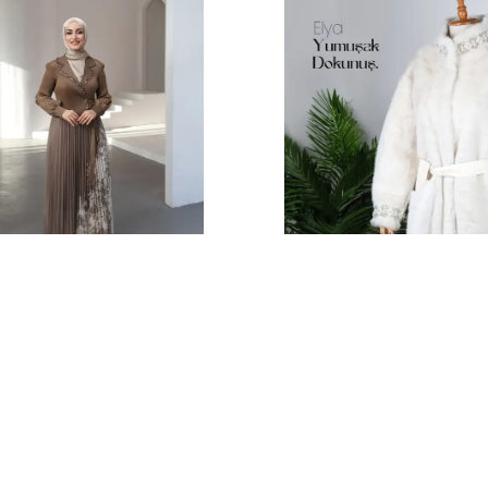
ection
Z&Ç Collection
 Tasarım Elbise
Elya Kürk
5,000.00
₺ 7,500.00
%
20
4,500.00
₺ 6,000.00
Tükendi