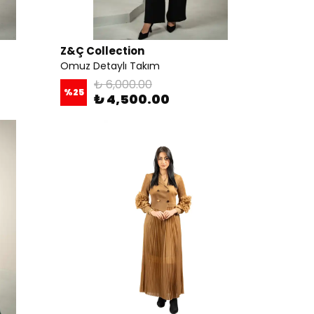
Z&Ç Collection
Omuz Detaylı Takım
₺ 6,000.00
%
25
₺ 4,500.00