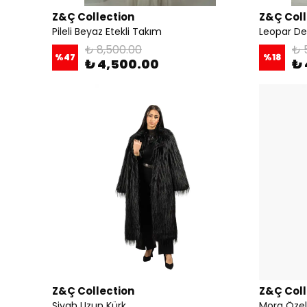
Z&Ç Collection
Z&Ç Coll
Pileli Beyaz Etekli Takım
Leopar Des
₺ 8,500.00
₺ 
%
47
%
18
₺ 4,500.00
₺ 
Z&Ç Collection
Z&Ç Coll
Siyah Uzun Kürk
Mora Özel 