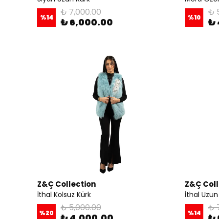
₺ 7,000.00
₺ 
%
14
%
10
₺ 6,000.00
₺ 
Z&Ç Collection
Z&Ç Coll
İthal Kolsuz Kürk
İthal Uzun
₺ 5,000.00
₺ 
%
20
%
14
₺ 4,000.00
₺ 