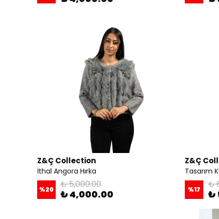
Z&Ç Collection
Z&Ç Coll
İthal Angora Hırka
Tasarım K
₺ 5,000.00
₺ 
%
20
%
17
₺ 4,000.00
₺ 