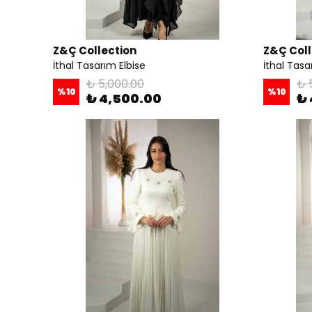
Z&Ç Collection
Z&Ç Coll
İthal Tasarım Elbise
İthal Tasa
₺ 5,000.00
₺ 
%
10
%
10
₺ 4,500.00
₺ 