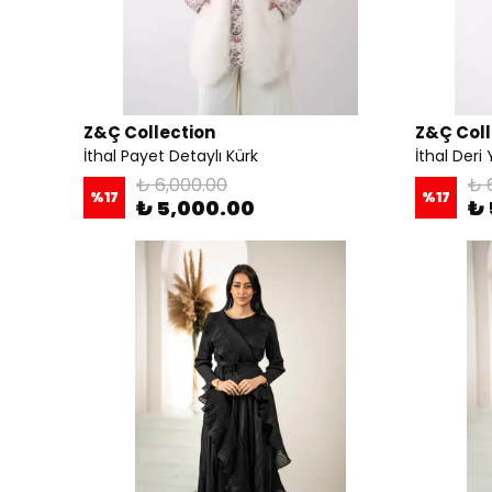
Z&Ç Collection
Z&Ç Coll
İthal Payet Detaylı Kürk
İthal Deri 
₺ 6,000.00
₺ 
%
17
%
17
₺ 5,000.00
₺ 