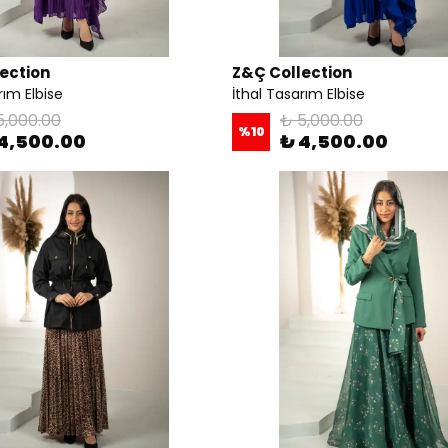
ection
Z&Ç Collection
rım Elbise
İthal Tasarım Elbise
5,000.00
₺ 5,000.00
%
10
4,500.00
₺ 4,500.00