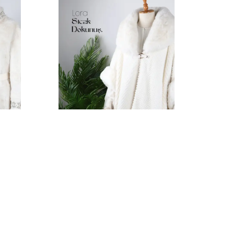
Z&Ç Collection
Lora Kürk
₺ 6,000.00
%
17
₺ 5,000.00