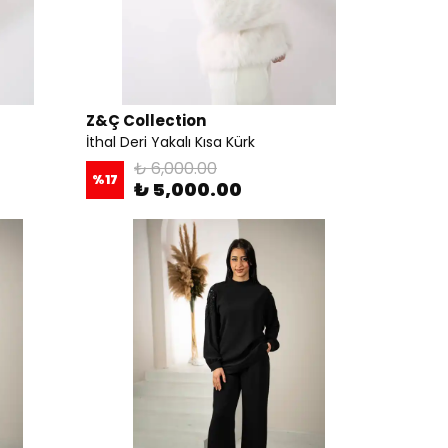
Z&Ç Collection
İthal Deri Yakalı Kısa Kürk
₺ 6,000.00
%
17
₺ 5,000.00