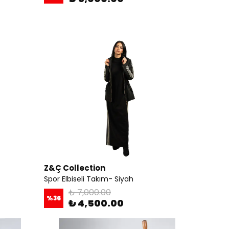
Z&Ç Collection
Spor Elbiseli Takım- Siyah
₺ 7,000.00
%
36
₺ 4,500.00