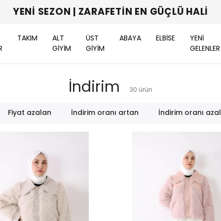
YENI SEZON | ZARAFETIN EN GÜÇLÜ HALI
TAKIM
ALT
ÜST
ABAYA
ELBİSE
YENİ
R
GİYİM
GİYİM
GELENLER
İndirim
30
ürün
Fiyat azalan
İndirim oranı artan
İndirim oranı aza