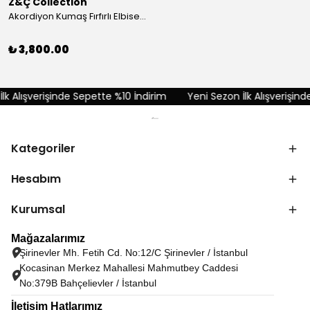
Z&Ç Collection
Akordiyon Kumaş Fırfırlı Elbise - Kırmızı
₺ 3,800.00
 Alışverişinde Sepette %10 İndirim
Yeni Sezon İlk Alışverişinde
Kategoriler
Hesabım
Kurumsal
Mağazalarımız
Şirinevler Mh. Fetih Cd. No:12/C Şirinevler / İstanbul
Kocasinan Merkez Mahallesi Mahmutbey Caddesi
No:379B Bahçelievler / İstanbul
İletişim Hatlarımız