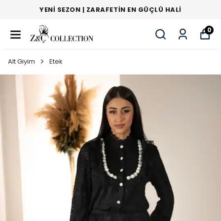
YENI SEZON | ZARAFETIN EN GÜÇLÜ HALI
0
Alt Giyim
Etek