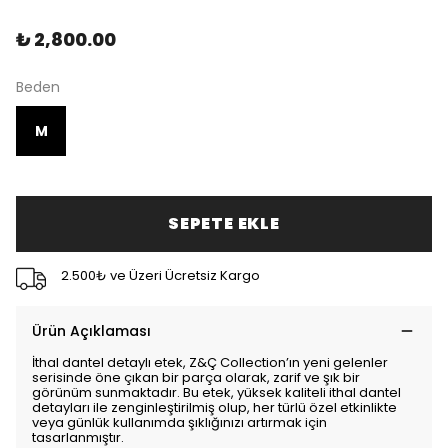
₺ 2,800.00
Beden
M
SEPETE EKLE
2.500₺ ve Üzeri Ücretsiz Kargo
Ürün Açıklaması
İthal dantel detaylı etek, Z&Ç Collection’ın yeni gelenler
serisinde öne çıkan bir parça olarak, zarif ve şık bir
görünüm sunmaktadır. Bu etek, yüksek kaliteli ithal dantel
detayları ile zenginleştirilmiş olup, her türlü özel etkinlikte
veya günlük kullanımda şıklığınızı artırmak için
tasarlanmıştır.