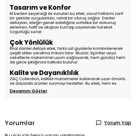
Tasarım ve Konfor
M beden seçeneği ile sunulan bu etek, vücut hatlarını zarif
bir şekilde vurgularken, rahat bir oturuş sağlar. Dantel
detayları, eteğin genel estetiğine sofistike bir dokunuş
eklerken, hafif ve akışkan kumaşı sayesinde hareket
özgürlüğü sunar.
Çok Yönlülük
İthal dantel detaylı etek, farklı üst giysilerle kombinlenerek
çeşitli stiller yaratma imkanı tanır. Bluzlar, tişörtler veya
ceketlerle mükemmel uyum sağlayarak, hem gündüz hem
de gece şıklığınıza katkıda bulunur.
Kalite ve Dayanıklılık
Z&Ç Collection, kaliteli malzemeler kullanarak uzun ömürlü
ve dayanıklı ürünler sunmayı hedefler. Bu etek, hem es
Devamını Göster
Yorumlar
Yorum Yap
Bu ürün için henüz yorum yapılmamış.