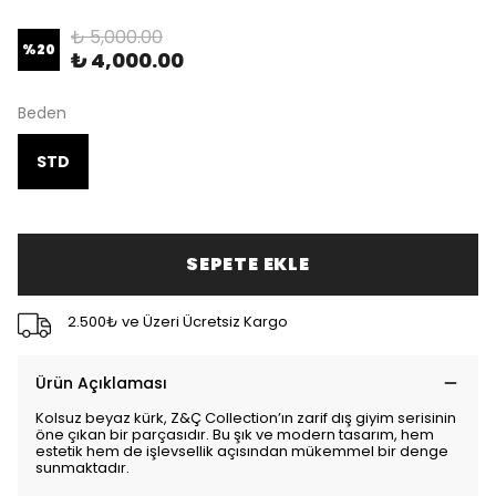
₺ 5,000.00
%
20
₺ 4,000.00
Beden
STD
SEPETE EKLE
2.500₺ ve Üzeri Ücretsiz Kargo
Ürün Açıklaması
Kolsuz beyaz kürk, Z&Ç Collection’ın zarif dış giyim serisinin
öne çıkan bir parçasıdır. Bu şık ve modern tasarım, hem
estetik hem de işlevsellik açısından mükemmel bir denge
sunmaktadır.