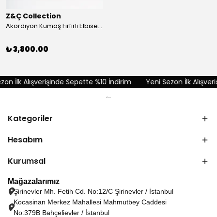
Z&Ç Collection
Akordiyon Kumaş Fırfırlı Elbise - Kırmızı
₺ 3,800.00
n İlk Alışverişinde Sepette %10 İndirim
Yeni Sezon İlk Alışveriş
Kategoriler
Hesabım
Kurumsal
Mağazalarımız
Şirinevler Mh. Fetih Cd. No:12/C Şirinevler / İstanbul
Kocasinan Merkez Mahallesi Mahmutbey Caddesi
No:379B Bahçelievler / İstanbul