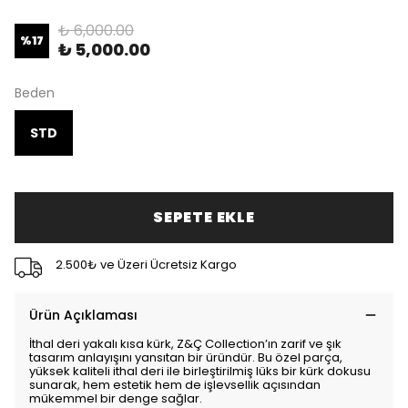
₺ 6,000.00
%
17
₺ 5,000.00
Beden
STD
SEPETE EKLE
2.500₺ ve Üzeri Ücretsiz Kargo
Ürün Açıklaması
İthal deri yakalı kısa kürk, Z&Ç Collection’ın zarif ve şık
tasarım anlayışını yansıtan bir üründür. Bu özel parça,
yüksek kaliteli ithal deri ile birleştirilmiş lüks bir kürk dokusu
sunarak, hem estetik hem de işlevsellik açısından
mükemmel bir denge sağlar.