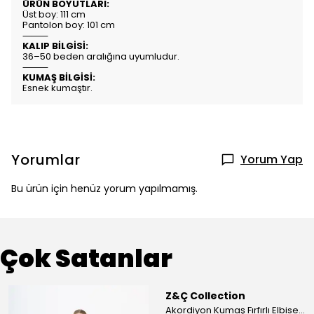
ÜRÜN BOYUTLARI:
Üst boy: 111 cm
Pantolon boy: 101 cm
⸻
KALIP BİLGİSİ:
36–50 beden aralığına uyumludur.
⸻
KUMAŞ BİLGİSİ:
Esnek kumaştır.
Yorumlar
Yorum Yap
Bu ürün için henüz yorum yapılmamış.
Çok Satanlar
Z&Ç Collection
Akordiyon Kumaş Fırfırlı Elbise - Mavi