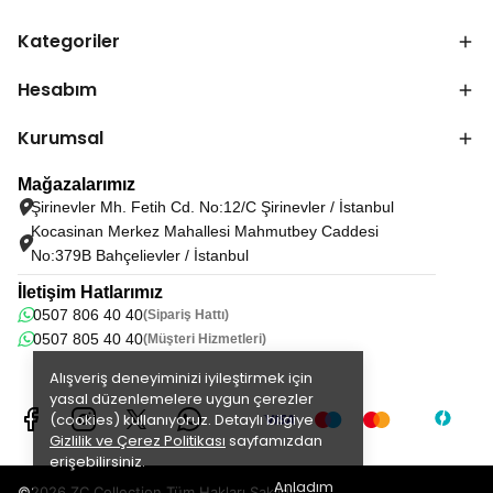
Kategoriler
Hesabım
Kurumsal
Mağazalarımız
Şirinevler Mh. Fetih Cd. No:12/C Şirinevler / İstanbul
Kocasinan Merkez Mahallesi Mahmutbey Caddesi
No:379B Bahçelievler / İstanbul
İletişim Hatlarımız
0507 806 40 40
(Sipariş Hattı)
0507 805 40 40
(Müşteri Hizmetleri)
Alışveriş deneyiminizi iyileştirmek için
yasal düzenlemelere uygun çerezler
(cookies) kullanıyoruz. Detaylı bilgiye
Gizlilik ve Çerez Politikası
sayfamızdan
erişebilirsiniz.
Anladım
©2026 ZC Collection Tüm Hakları Saklıdır.