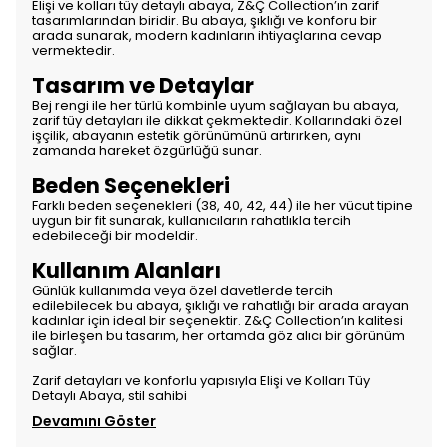
Elişi ve kolları tüy detaylı abaya, Z&Ç Collection’ın zarif
tasarımlarından biridir. Bu abaya, şıklığı ve konforu bir
arada sunarak, modern kadınların ihtiyaçlarına cevap
vermektedir.
Tasarım ve Detaylar
Bej rengi ile her türlü kombinle uyum sağlayan bu abaya,
zarif tüy detayları ile dikkat çekmektedir. Kollarındaki özel
işçilik, abayanın estetik görünümünü artırırken, aynı
zamanda hareket özgürlüğü sunar.
Beden Seçenekleri
Farklı beden seçenekleri (38, 40, 42, 44) ile her vücut tipine
uygun bir fit sunarak, kullanıcıların rahatlıkla tercih
edebileceği bir modeldir.
Kullanım Alanları
Günlük kullanımda veya özel davetlerde tercih
edilebilecek bu abaya, şıklığı ve rahatlığı bir arada arayan
kadınlar için ideal bir seçenektir. Z&Ç Collection’ın kalitesi
ile birleşen bu tasarım, her ortamda göz alıcı bir görünüm
sağlar.
Zarif detayları ve konforlu yapısıyla Elişi ve Kolları Tüy
Detaylı Abaya, stil sahibi
Devamını Göster