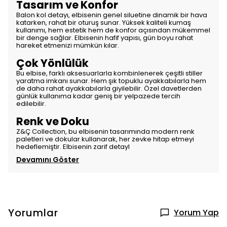
Tasarım ve Konfor
Balon kol detayı, elbisenin genel siluetine dinamik bir hava
katarken, rahat bir oturuş sunar. Yüksek kaliteli kumaş
kullanımı, hem estetik hem de konfor açısından mükemmel
bir denge sağlar. Elbisenin hafif yapısı, gün boyu rahat
hareket etmenizi mümkün kılar.
Çok Yönlülük
Bu elbise, farklı aksesuarlarla kombinlenerek çeşitli stiller
yaratma imkanı sunar. Hem şık topuklu ayakkabılarla hem
de daha rahat ayakkabılarla giyilebilir. Özel davetlerden
günlük kullanıma kadar geniş bir yelpazede tercih
edilebilir.
Renk ve Doku
Z&Ç Collection, bu elbisenin tasarımında modern renk
paletleri ve dokular kullanarak, her zevke hitap etmeyi
hedeflemiştir. Elbisenin zarif detayl
Devamını Göster
Yorumlar
Yorum Yap