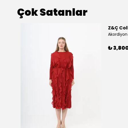
Çok Satanlar
Z&Ç Col
Akordiyon 
₺ 3,80