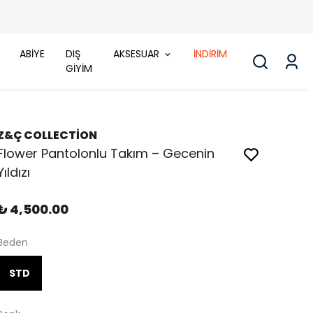
ABİYE
DIŞ
AKSESUAR
İNDİRİM
GİYİM
Z&Ç COLLECTİON
Flower Pantolonlu Takım – Gecenin
Yıldızı
₺ 4,500.00
Beden
STD