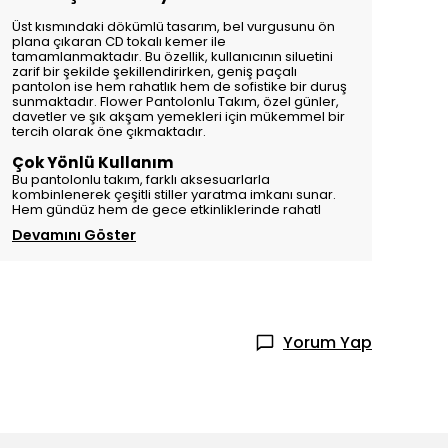
Üst kısmındaki dökümlü tasarım, bel vurgusunu ön
plana çıkaran CD tokalı kemer ile
tamamlanmaktadır. Bu özellik, kullanıcının siluetini
zarif bir şekilde şekillendirirken, geniş paçalı
pantolon ise hem rahatlık hem de sofistike bir duruş
sunmaktadır. Flower Pantolonlu Takım, özel günler,
davetler ve şık akşam yemekleri için mükemmel bir
tercih olarak öne çıkmaktadır.
Çok Yönlü Kullanım
Bu pantolonlu takım, farklı aksesuarlarla
kombinlenerek çeşitli stiller yaratma imkanı sunar.
Hem gündüz hem de gece etkinliklerinde rahatl
Devamını Göster
Yorum Yap