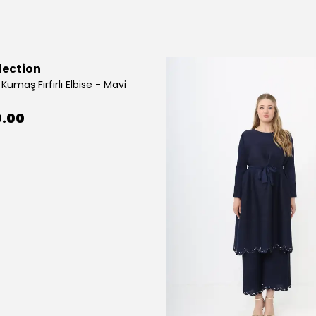
lection
Kumaş Fırfırlı Elbise - Mavi
0.00