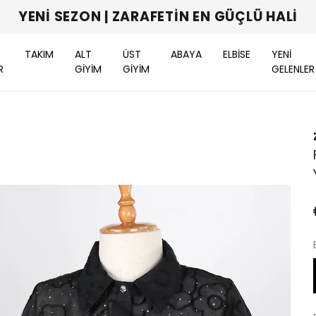
YENI SEZON | ZARAFETIN EN GÜÇLÜ HALI
TAKIM
ALT
ÜST
ABAYA
ELBİSE
YENİ
R
GİYİM
GİYİM
GELENLER