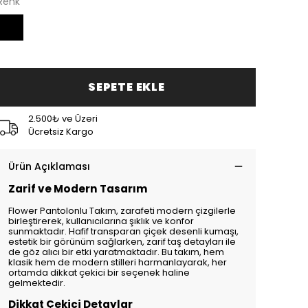
Renk
SEPETE EKLE
2.500₺ ve Üzeri
Ücretsiz Kargo
Ürün Açıklaması
Zarif ve Modern Tasarım
Flower Pantolonlu Takım, zarafeti modern çizgilerle
birleştirerek, kullanıcılarına şıklık ve konfor
sunmaktadır. Hafif transparan çiçek desenli kumaşı,
estetik bir görünüm sağlarken, zarif taş detayları ile
de göz alıcı bir etki yaratmaktadır. Bu takım, hem
klasik hem de modern stilleri harmanlayarak, her
ortamda dikkat çekici bir seçenek haline
gelmektedir.
Dikkat Çekici Detaylar