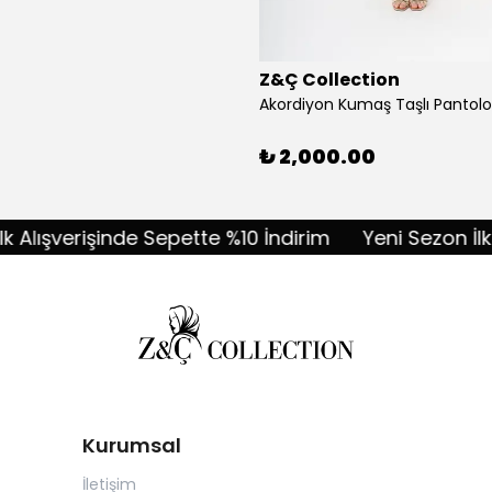
Z&Ç Collection
₺ 2,000.00
ışverişinde Sepette %10 İndirim
Yeni Sezon İlk Alış
Kurumsal
İletişim