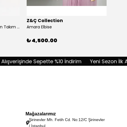
Z&Ç Collection
Z&Ç C
Akordiyon Kumaş Taşlı Pantolon Takım - lacivert
Amara Elbise
Amélie
%
10
₺ 4,500.00
verişinde Sepette %10 İndirim
Yeni Sezon İlk Alışv
Mağazalarımız
Şirinevler Mh. Fetih Cd. No:12/C Şirinevler
/ İstanbul