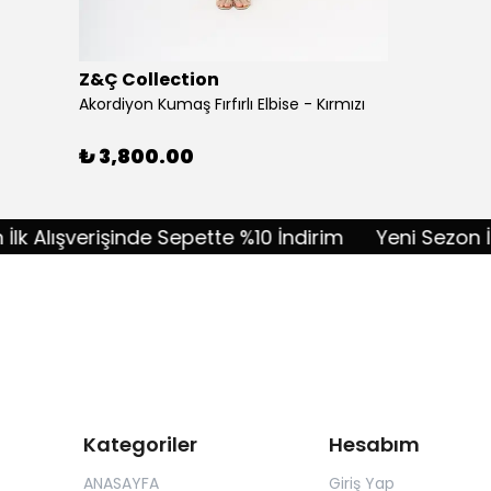
Z&Ç Collection
Akordiyon Kumaş Fırfırlı Elbise - Kırmızı
₺ 3,800.00
lışverişinde Sepette %10 İndirim
Yeni Sezon İlk Al
Kategoriler
Hesabım
ANASAYFA
Giriş Yap