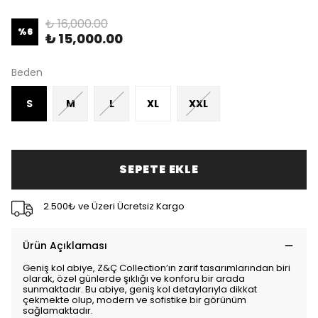
₺ 16,000.00
%
6
₺ 15,000.00
Beden
S
M
L
XL
XXL
SEPETE EKLE
2.500₺ ve Üzeri Ücretsiz Kargo
Ürün Açıklaması
Geniş kol abiye, Z&Ç Collection’ın zarif tasarımlarından biri
olarak, özel günlerde şıklığı ve konforu bir arada
sunmaktadır. Bu abiye, geniş kol detaylarıyla dikkat
çekmekte olup, modern ve sofistike bir görünüm
sağlamaktadır.