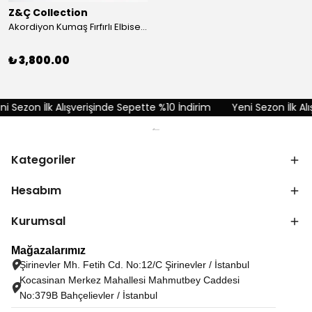
Z&Ç Collection
Akordiyon Kumaş Fırfırlı Elbise - Kırmızı
₺ 3,800.00
 Sezon İlk Alışverişinde Sepette %10 İndirim
Yeni Sezon İlk Alış
Kategoriler
Hesabım
Kurumsal
Mağazalarımız
Şirinevler Mh. Fetih Cd. No:12/C Şirinevler / İstanbul
Kocasinan Merkez Mahallesi Mahmutbey Caddesi
No:379B Bahçelievler / İstanbul