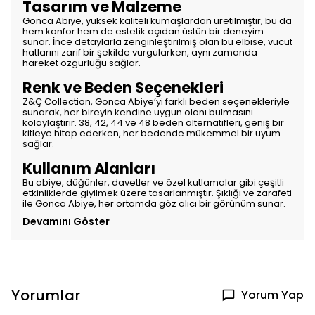
Tasarım ve Malzeme
Gonca Abiye, yüksek kaliteli kumaşlardan üretilmiştir, bu da
hem konfor hem de estetik açıdan üstün bir deneyim
sunar. İnce detaylarla zenginleştirilmiş olan bu elbise, vücut
hatlarını zarif bir şekilde vurgularken, aynı zamanda
hareket özgürlüğü sağlar.
Renk ve Beden Seçenekleri
Z&Ç Collection, Gonca Abiye’yi farklı beden seçenekleriyle
sunarak, her bireyin kendine uygun olanı bulmasını
kolaylaştırır. 38, 42, 44 ve 48 beden alternatifleri, geniş bir
kitleye hitap ederken, her bedende mükemmel bir uyum
sağlar.
Kullanım Alanları
Bu abiye, düğünler, davetler ve özel kutlamalar gibi çeşitli
etkinliklerde giyilmek üzere tasarlanmıştır. Şıklığı ve zarafeti
ile Gonca Abiye, her ortamda göz alıcı bir görünüm sunar.
Devamını Göster
Yorumlar
Yorum Yap