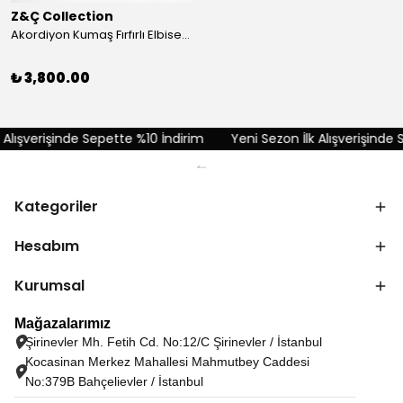
Z&Ç Collection
Akordiyon Kumaş Fırfırlı Elbise - Kırmızı
₺ 3,800.00
lışverişinde Sepette %10 İndirim
Yeni Sezon İlk Alışverişinde S
Kategoriler
Hesabım
Kurumsal
Mağazalarımız
Şirinevler Mh. Fetih Cd. No:12/C Şirinevler / İstanbul
Kocasinan Merkez Mahallesi Mahmutbey Caddesi
No:379B Bahçelievler / İstanbul