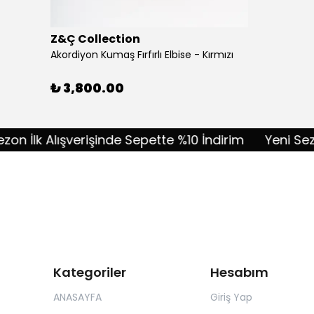
Z&Ç Collection
Akordiyon Kumaş Fırfırlı Elbise - Kırmızı
₺ 3,800.00
 İlk Alışverişinde Sepette %10 İndirim
Yeni Sezon İ
Kategoriler
Hesabım
ANASAYFA
Giriş Yap