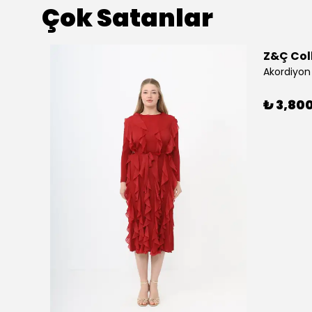
Çok Satanlar
Z&Ç Col
Akordiyon 
₺ 3,80