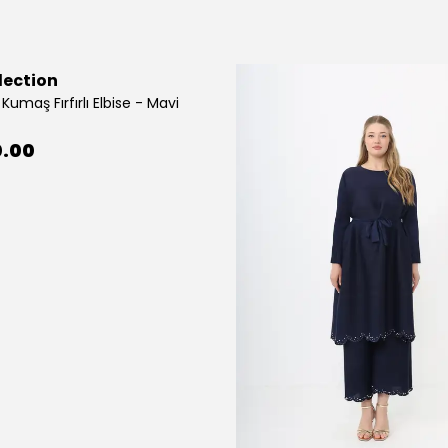
lection
Kumaş Fırfırlı Elbise - Mavi
0.00