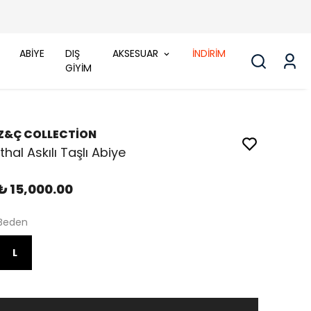
ABİYE
DIŞ
AKSESUAR
İNDİRİM
GİYİM
Z&Ç COLLECTİON
İthal Askılı Taşlı Abiye
₺ 15,000.00
Beden
L