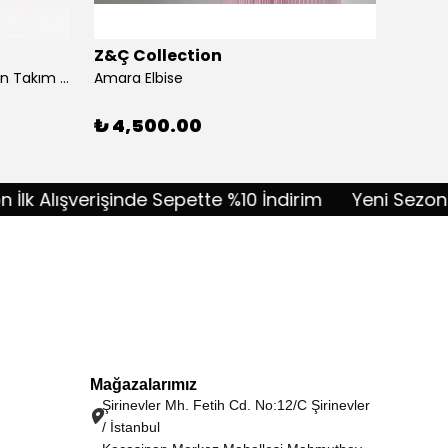
Z&Ç Collection
Z&Ç C
Akordiyon Kumaş Taşlı Pantolon Takım - lacivert
Amara Elbise
Amélie
%
10
₺ 4,500.00
 Alışverişinde Sepette %10 İndirim
Yeni Sezon İlk 
Mağazalarımız
Şirinevler Mh. Fetih Cd. No:12/C Şirinevler
/ İstanbul