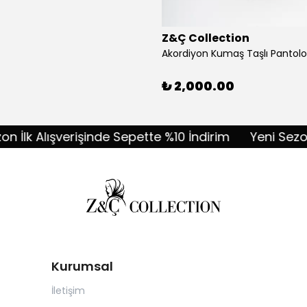
Z&Ç Collection
₺ 2,000.00
lk Alışverişinde Sepette %10 İndirim
Yeni Sezon İlk
Kurumsal
İletişim