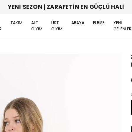
YENI SEZON | ZARAFETIN EN GÜÇLÜ HALI
TAKIM
ALT
ÜST
ABAYA
ELBİSE
YENİ
R
GİYİM
GİYİM
GELENLER