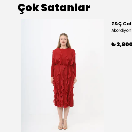
Çok Satanlar
Z&Ç Col
Akordiyon 
₺ 3,80