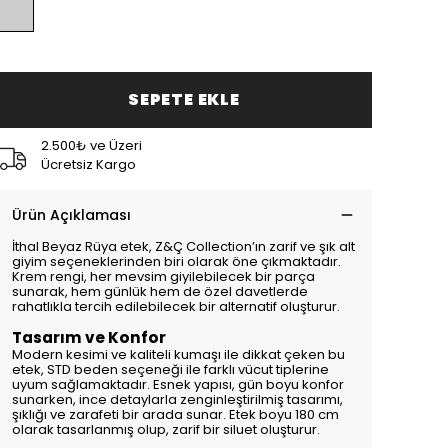
SEPETE EKLE
2.500₺ ve Üzeri
Ücretsiz Kargo
Ürün Açıklaması
İthal Beyaz Rüya etek, Z&Ç Collection’ın zarif ve şık alt
giyim seçeneklerinden biri olarak öne çıkmaktadır.
Krem rengi, her mevsim giyilebilecek bir parça
sunarak, hem günlük hem de özel davetlerde
rahatlıkla tercih edilebilecek bir alternatif oluşturur.
Tasarım ve Konfor
Modern kesimi ve kaliteli kumaşı ile dikkat çeken bu
etek, STD beden seçeneği ile farklı vücut tiplerine
uyum sağlamaktadır. Esnek yapısı, gün boyu konfor
sunarken, ince detaylarla zenginleştirilmiş tasarımı,
şıklığı ve zarafeti bir arada sunar. Etek boyu 180 cm
olarak tasarlanmış olup, zarif bir siluet oluşturur.