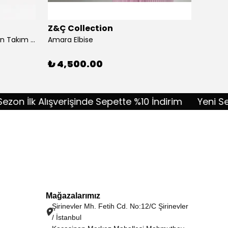
Z&Ç Collection
Z&Ç C
Akordiyon Kumaş Taşlı Pantolon Takım - lacivert
Amara Elbise
Amélie
%
10
₺ 4,500.00
 İlk Alışverişinde Sepette %10 İndirim
Yeni Sezon İ
Mağazalarımız
Şirinevler Mh. Fetih Cd. No:12/C Şirinevler
/ İstanbul