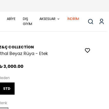
ABİYE
DIŞ
AKSESUAR
İNDİRİM
GİYİM
Z&Ç COLLECTİON
İthal Beyaz Rüya - Etek
₺ 3,000.00
Beden
STD
Renk