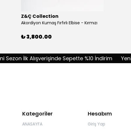
Z&Ç Collection
Akordiyon Kumaş Fırfırlı Elbise - Kırmızı
₺ 3,800.00
zon İlk Alışverişinde Sepette %10 İndirim
Yeni Sezo
Kategoriler
Hesabım
ANASAYFA
Giriş Yap