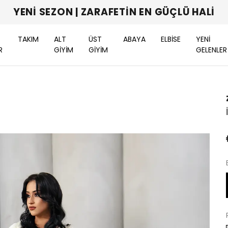
YENI SEZON | ZARAFETIN EN GÜÇLÜ HALI
TAKIM
ALT
ÜST
ABAYA
ELBİSE
YENİ
R
GİYİM
GİYİM
GELENLER