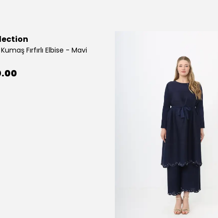
lection
Kumaş Fırfırlı Elbise - Mavi
0.00