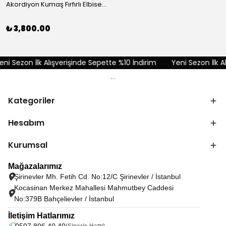
Akordiyon Kumaş Fırfırlı Elbise - Kırmızı
₺ 3,800.00
i Sezon İlk Alışverişinde Sepette %10 İndirim
Yeni Sezon İlk Alı
Kategoriler
Hesabım
Kurumsal
Mağazalarımız
Şirinevler Mh. Fetih Cd. No:12/C Şirinevler / İstanbul
Kocasinan Merkez Mahallesi Mahmutbey Caddesi
No:379B Bahçelievler / İstanbul
İletişim Hatlarımız
(Sipariş Hattı)