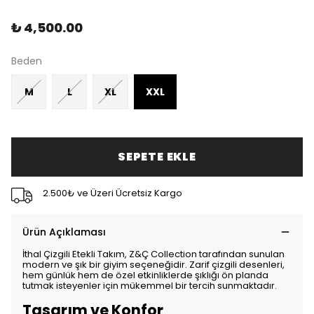
₺ 4,500.00
Beden
M
L
XL
XXL
SEPETE EKLE
2.500₺ ve Üzeri Ücretsiz Kargo
Ürün Açıklaması
İthal Çizgili Etekli Takım, Z&Ç Collection tarafından sunulan
modern ve şık bir giyim seçeneğidir. Zarif çizgili desenleri,
hem günlük hem de özel etkinliklerde şıklığı ön planda
tutmak isteyenler için mükemmel bir tercih sunmaktadır.
Tasarım ve Konfor