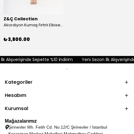
Z&Ç Collection
Akordiyon Kumaş Fırfırlı Elbise - Kırmızı
₺ 3,800.00
k Alışverişinde Sepette %10 İndirim
Yeni Sezon İlk Alışverişinde
Kategoriler
Hesabım
Kurumsal
Mağazalarımız
Şirinevler Mh. Fetih Cd. No:12/C Şirinevler / İstanbul
Kocasinan Merkez Mahallesi Mahmutbey Caddesi