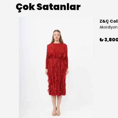
Çok Satanlar
Z&Ç Col
Akordiyon 
₺ 3,80