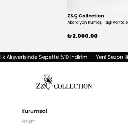
Z&Ç Collection
₺ 2,000.00
ışverişinde Sepette %10 İndirim
Yeni Sezon İlk Alı
Kurumsal
İletişim