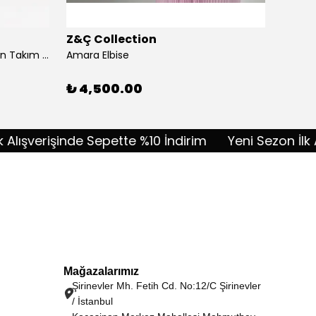
Z&Ç Collection
Z&Ç C
Akordiyon Kumaş Taşlı Pantolon Takım - lacivert
Amara Elbise
Amélie
%
10
₺ 4,500.00
şverişinde Sepette %10 İndirim
Yeni Sezon İlk Alışv
Mağazalarımız
Şirinevler Mh. Fetih Cd. No:12/C Şirinevler
/ İstanbul