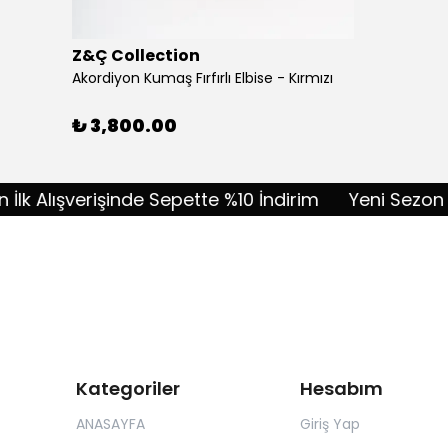
Z&Ç Collection
Akordiyon Kumaş Fırfırlı Elbise - Kırmızı
₺ 3,800.00
Alışverişinde Sepette %10 İndirim
Yeni Sezon İlk Al
Kategoriler
Hesabım
ANASAYFA
Giriş Yap