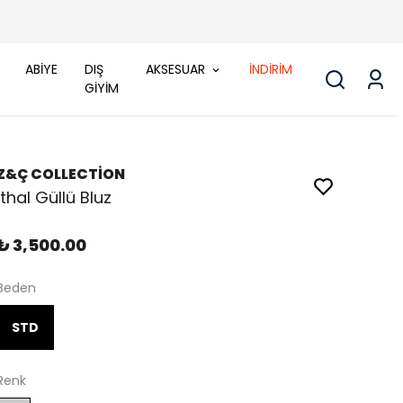
ABİYE
DIŞ
AKSESUAR
İNDİRİM
GİYİM
Z&Ç COLLECTİON
İthal Güllü Bluz
₺ 3,500.00
Beden
STD
Renk