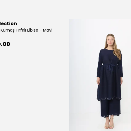
lection
Kumaş Fırfırlı Elbise - Mavi
0.00