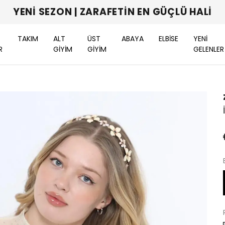
YENI SEZON | ZARAFETIN EN GÜÇLÜ HALI
TAKIM
ALT
ÜST
ABAYA
ELBİSE
YENİ
R
GİYİM
GİYİM
GELENLER