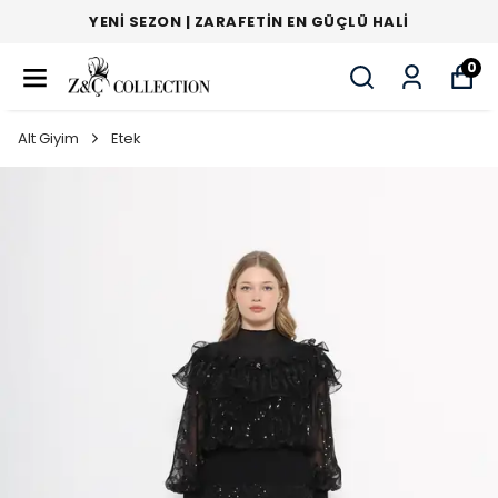
YENI SEZON | ZARAFETIN EN GÜÇLÜ HALI
0
Alt Giyim
Etek