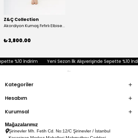
Z&Ç Collection
Akordiyon Kumaş Fırfırlı Elbise - Kırmızı
₺ 3,800.00
pette %10 İndirim
Yeni Sezon İlk Alışverişinde Sepette %10 İndi
Kategoriler
Hesabım
Kurumsal
Mağazalarımız
Şirinevler Mh. Fetih Cd. No:12/C Şirinevler / İstanbul
Kocasinan Merkez Mahallesi Mahmutbey Caddesi