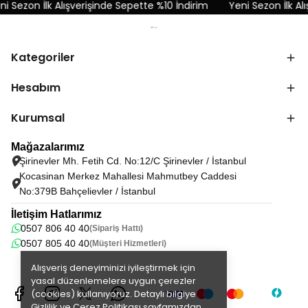
i Sezon İlk Alışverişinde Sepette %10 İndirim
Yeni Sezon İlk Alı
Kategoriler
Hesabım
Kurumsal
Mağazalarımız
Şirinevler Mh. Fetih Cd. No:12/C Şirinevler / İstanbul
Kocasinan Merkez Mahallesi Mahmutbey Caddesi
No:379B Bahçelievler / İstanbul
İletişim Hatlarımız
0507 806 40 40
(Sipariş Hattı)
0507 805 40 40
(Müşteri Hizmetleri)
Alışveriş deneyiminizi iyileştirmek için
yasal düzenlemelere uygun çerezler
(cookies) kullanıyoruz. Detaylı bilgiye
Gizlilik ve Çerez Politikası
sayfamızdan