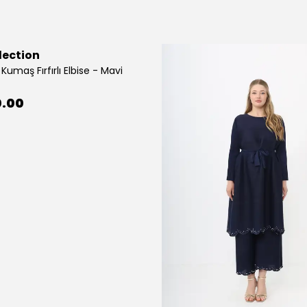
lection
Kumaş Fırfırlı Elbise - Mavi
0.00