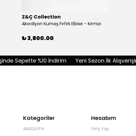
Z&Ç Collection
Akordiyon Kumaş Fırfırlı Elbise - Kırmızı
₺ 3,800.00
e Sepette %10 İndirim
Yeni Sezon İlk Alışverişinde 
Kategoriler
Hesabım
ANASAYFA
Giriş Yap