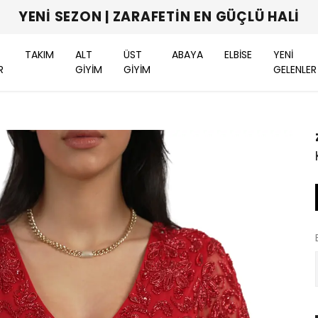
YENI SEZON | ZARAFETIN EN GÜÇLÜ HALI
TAKIM
ALT
ÜST
ABAYA
ELBİSE
YENİ
R
GİYİM
GİYİM
GELENLER