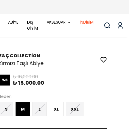
ABİYE
DIŞ
AKSESUAR
İNDİRİM
GİYİM
Z&Ç COLLECTİON
Kırmızı Taşlı Abiye
₺ 16,000.00
%
6
₺ 15,000.00
Beden
S
M
L
XL
XXL