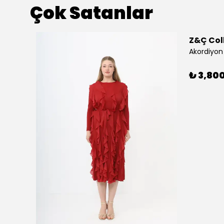
Çok Satanlar
Z&Ç Col
Akordiyon 
₺ 3,80