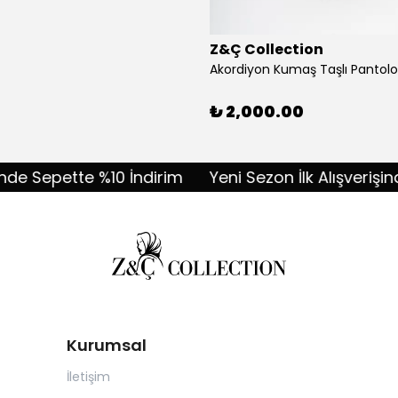
Z&Ç Collection
₺ 2,000.00
Sepette %10 İndirim
Yeni Sezon İlk Alışverişinde S
Kurumsal
İletişim