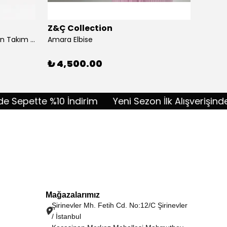
Z&Ç Collection
Z&Ç C
Akordiyon Kumaş Taşlı Pantolon Takım - lacivert
Amara Elbise
Amélie
%
10
₺ 4,500.00
epette %10 İndirim
Yeni Sezon İlk Alışverişinde Sep
Mağazalarımız
Şirinevler Mh. Fetih Cd. No:12/C Şirinevler
/ İstanbul