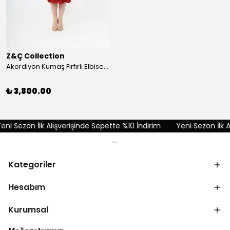
Z&Ç Collection
Akordiyon Kumaş Fırfırlı Elbise - Kırmızı
₺ 3,800.00
i Sezon İlk Alışverişinde Sepette %10 İndirim
Yeni Sezon İlk Alı
Kategoriler
Hesabım
Kurumsal