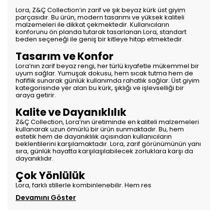
Lora, Z&Ç Collection’ın zarif ve şık beyaz kürk üst giyim
parçasıdır. Bu ürün, modern tasarımı ve yüksek kaliteli
malzemeleri ile dikkat çekmektedir. Kullanıcıların
konforunu ön planda tutarak tasarlanan Lora, standart
beden seçeneği ile geniş bir kitleye hitap etmektedir.
Tasarım ve Konfor
Lora’nın zarif beyaz rengi, her türlü kıyafetle mükemmel bir
uyum sağlar. Yumuşak dokusu, hem sıcak tutma hem de
hafiflik sunarak günlük kullanımda rahatlık sağlar. Üst giyim
kategorisinde yer alan bu kürk, şıklığı ve işlevselliği bir
araya getirir.
Kalite ve Dayanıklılık
Z&Ç Collection, Lora’nın üretiminde en kaliteli malzemeleri
kullanarak uzun ömürlü bir ürün sunmaktadır. Bu, hem
estetik hem de dayanıklılık açısından kullanıcıların
beklentilerini karşılamaktadır. Lora, zarif görünümünün yanı
sıra, günlük hayatta karşılaşılabilecek zorluklara karşı da
dayanıklıdır.
Çok Yönlülük
Lora, farklı stillerle kombinlenebilir. Hem res
Devamını Göster