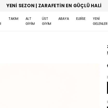
YENI SEZON | ZARAFETIN EN GÜÇLÜ HALI
TAKIM
ALT
ÜST
ABAYA
ELBİSE
YENİ
R
GİYİM
GİYİM
GELENLER