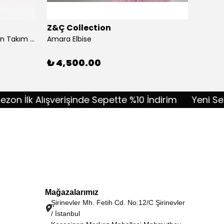
Z&Ç Collection
Z&Ç C
Akordiyon Kumaş Taşlı Pantolon Takım - lacivert
Amara Elbise
Amélie
%
10
₺ 4,500.00
 İlk Alışverişinde Sepette %10 İndirim
Yeni Sezon İ
Mağazalarımız
Şirinevler Mh. Fetih Cd. No:12/C Şirinevler
/ İstanbul