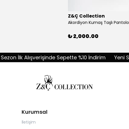
Z&Ç Collection
₺ 2,000.00
n İlk Alışverişinde Sepette %10 İndirim
Yeni Sezon
Kurumsal
İletişim