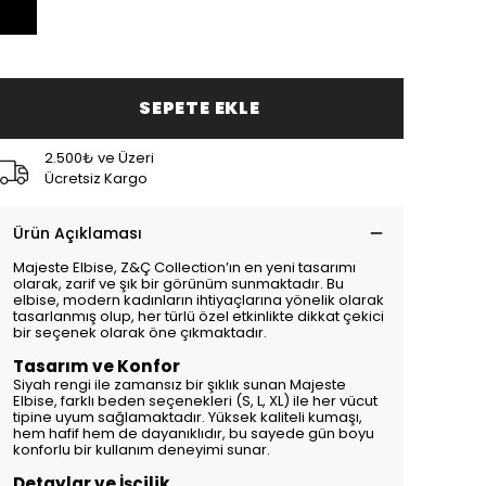
SEPETE EKLE
2.500₺ ve Üzeri
Ücretsiz Kargo
Ürün Açıklaması
Majeste Elbise, Z&Ç Collection’ın en yeni tasarımı
olarak, zarif ve şık bir görünüm sunmaktadır. Bu
elbise, modern kadınların ihtiyaçlarına yönelik olarak
tasarlanmış olup, her türlü özel etkinlikte dikkat çekici
bir seçenek olarak öne çıkmaktadır.
Tasarım ve Konfor
Siyah rengi ile zamansız bir şıklık sunan Majeste
Elbise, farklı beden seçenekleri (S, L, XL) ile her vücut
tipine uyum sağlamaktadır. Yüksek kaliteli kumaşı,
hem hafif hem de dayanıklıdır, bu sayede gün boyu
konforlu bir kullanım deneyimi sunar.
Detaylar ve İşçilik