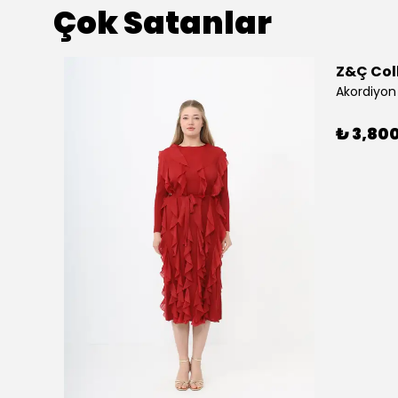
Çok Satanlar
Z&Ç Col
Akordiyon 
₺ 3,80