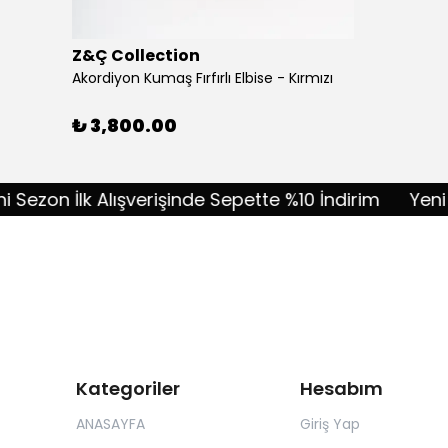
Z&Ç Collection
Akordiyon Kumaş Fırfırlı Elbise - Kırmızı
₺ 3,800.00
zon İlk Alışverişinde Sepette %10 İndirim
Yeni Sezo
Kategoriler
Hesabım
ANASAYFA
Giriş Yap