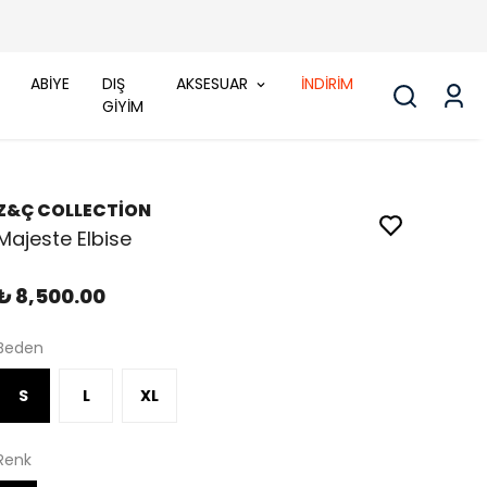
ABİYE
DIŞ
AKSESUAR
İNDİRİM
GİYİM
Z&Ç COLLECTİON
Majeste Elbise
₺ 8,500.00
Beden
S
L
XL
Renk