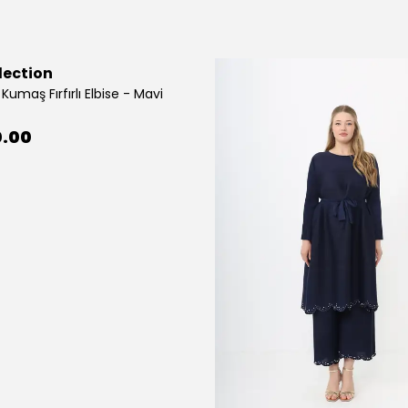
lection
Kumaş Fırfırlı Elbise - Mavi
0.00