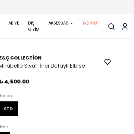
ABİYE
DIŞ
AKSESUAR
İNDİRİM
GİYİM
Z&Ç COLLECTİON
Mirabelle Siyah İnci Detaylı Elbise
₺ 4,500.00
Beden
STD
Renk