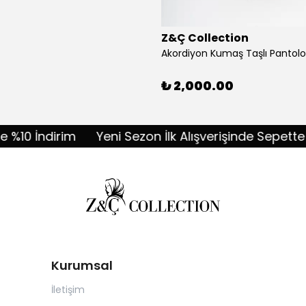
Z&Ç Collection
₺ 2,000.00
 İndirim
Yeni Sezon İlk Alışverişinde Sepette %10 İ
Kurumsal
İletişim