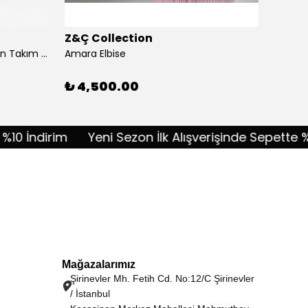
Z&Ç Collection
Z&Ç C
Akordiyon Kumaş Taşlı Pantolon Takım - lacivert
Amara Elbise
Amélie
%
10
₺ 4,500.00
ndirim
Yeni Sezon İlk Alışverişinde Sepette %10 İn
Mağazalarımız
Şirinevler Mh. Fetih Cd. No:12/C Şirinevler
/ İstanbul