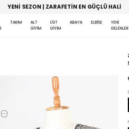
YENI SEZON | ZARAFETIN EN GÜÇLÜ HALI
TAKIM
ALT
ÜST
ABAYA
ELBİSE
YENİ
R
GİYİM
GİYİM
GELENLER