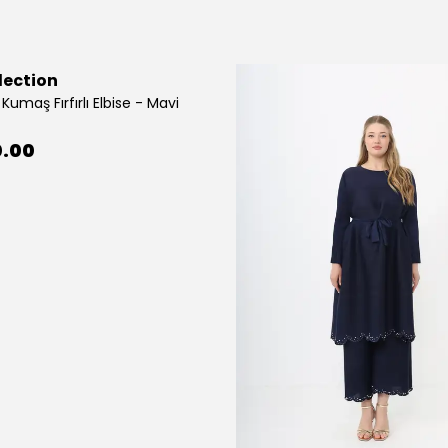
lection
Kumaş Fırfırlı Elbise - Mavi
0.00