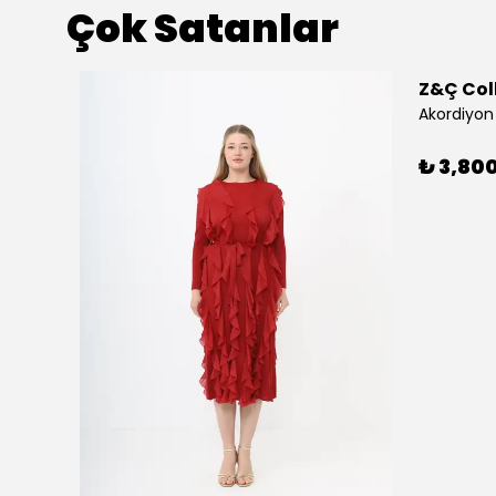
Çok Satanlar
Z&Ç Col
Akordiyon 
₺ 3,80