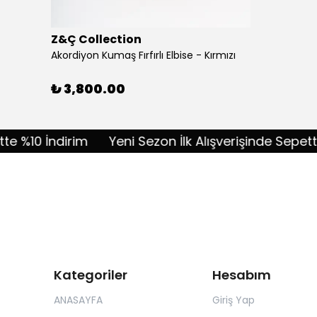
Z&Ç Collection
Akordiyon Kumaş Fırfırlı Elbise - Kırmızı
₺ 3,800.00
10 İndirim
Yeni Sezon İlk Alışverişinde Sepette %10
Kategoriler
Hesabım
ANASAYFA
Giriş Yap