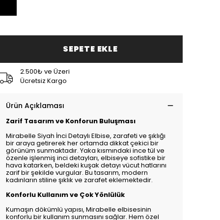
SEPETE EKLE
2.500₺ ve Üzeri
Ücretsiz Kargo
Ürün Açıklaması
Zarif Tasarım ve Konforun Buluşması
Mirabelle Siyah İnci Detaylı Elbise, zarafeti ve şıklığı
bir araya getirerek her ortamda dikkat çekici bir
görünüm sunmaktadır. Yaka kısmındaki ince tül ve
özenle işlenmiş inci detayları, elbiseye sofistike bir
hava katarken, beldeki kuşak detayı vücut hatlarını
zarif bir şekilde vurgular. Bu tasarım, modern
kadınların stiline şıklık ve zarafet eklemektedir.
Konforlu Kullanım ve Çok Yönlülük
Kumaşın dökümlü yapısı, Mirabelle elbisesinin
konforlu bir kullanım sunmasını sağlar. Hem özel