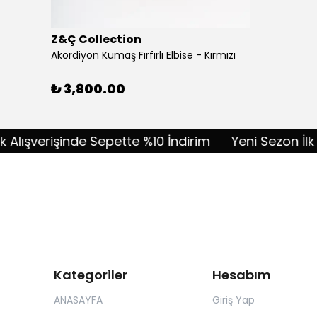
Z&Ç Collection
Akordiyon Kumaş Fırfırlı Elbise - Kırmızı
₺ 3,800.00
şverişinde Sepette %10 İndirim
Yeni Sezon İlk Alış
Kategoriler
Hesabım
ANASAYFA
Giriş Yap