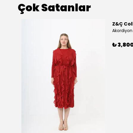
Çok Satanlar
Z&Ç Col
Akordiyon 
₺ 3,80