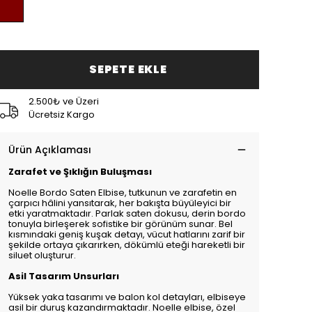
SEPETE EKLE
2.500₺ ve Üzeri
Ücretsiz Kargo
Ürün Açıklaması
Zarafet ve Şıklığın Buluşması
Noelle Bordo Saten Elbise, tutkunun ve zarafetin en
çarpıcı hâlini yansıtarak, her bakışta büyüleyici bir
etki yaratmaktadır. Parlak saten dokusu, derin bordo
tonuyla birleşerek sofistike bir görünüm sunar. Bel
kısmındaki geniş kuşak detayı, vücut hatlarını zarif bir
şekilde ortaya çıkarırken, dökümlü eteği hareketli bir
siluet oluşturur.
Asil Tasarım Unsurları
Yüksek yaka tasarımı ve balon kol detayları, elbiseye
asil bir duruş kazandırmaktadır. Noelle elbise, özel