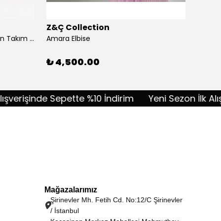
Z&Ç Collection
Z&Ç C
Akordiyon Kumaş Taşlı Pantolon Takım - lacivert
Amara Elbise
Amélie
%
10
₺ 4,500.00
rişinde Sepette %10 İndirim
Yeni Sezon İlk Alışveri
Mağazalarımız
Şirinevler Mh. Fetih Cd. No:12/C Şirinevler
/ İstanbul