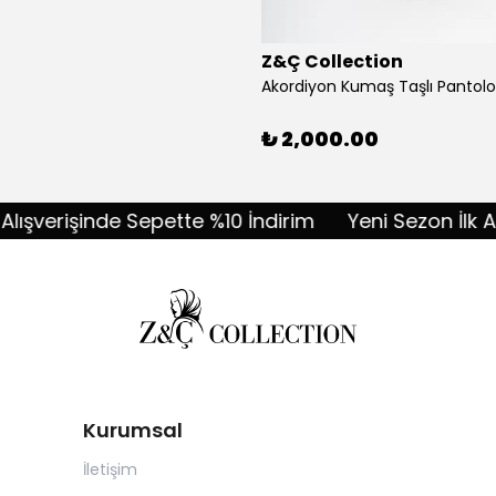
Z&Ç Collection
₺ 2,000.00
verişinde Sepette %10 İndirim
Yeni Sezon İlk Alışve
Kurumsal
İletişim