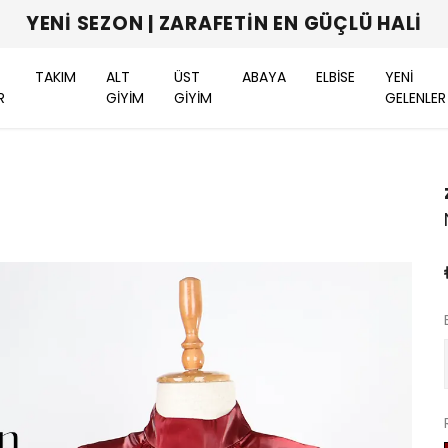
YENI SEZON | ZARAFETIN EN GÜÇLÜ HALI
TAKIM
ALT
ÜST
ABAYA
ELBİSE
YENİ
R
GİYİM
GİYİM
GELENLER