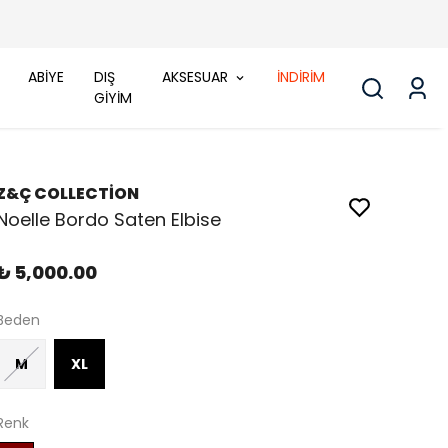
ABİYE
DIŞ
AKSESUAR
İNDİRİM
GİYİM
Z&Ç COLLECTİON
Noelle Bordo Saten Elbise
₺ 5,000.00
Beden
M
XL
Renk