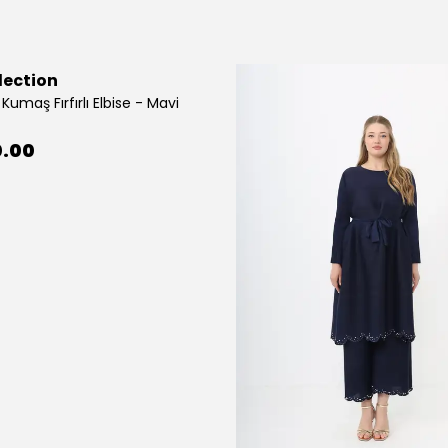
lection
Kumaş Fırfırlı Elbise - Mavi
0.00