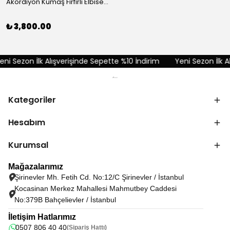
Akordiyon Kumaş Fırfırlı Elbise - Kırmızı
₺ 3,800.00
ni Sezon İlk Alışverişinde Sepette %10 İndirim
Yeni Sezon İlk Al
Kategoriler
Hesabım
Kurumsal
Mağazalarımız
Şirinevler Mh. Fetih Cd. No:12/C Şirinevler / İstanbul
Kocasinan Merkez Mahallesi Mahmutbey Caddesi
No:379B Bahçelievler / İstanbul
İletişim Hatlarımız
0507 806 40 40
(Sipariş Hattı)