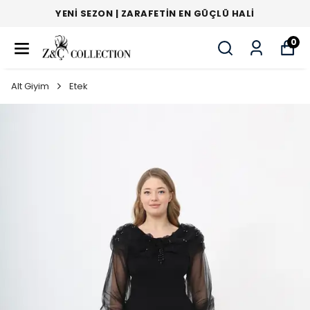
YENI SEZON | ZARAFETIN EN GÜÇLÜ HALI
0
Alt Giyim
Etek