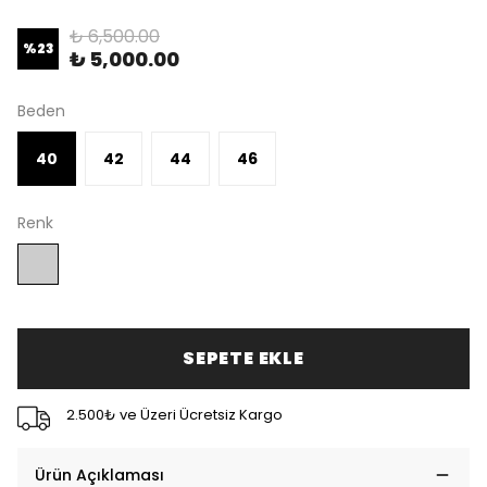
₺ 6,500.00
%
23
₺ 5,000.00
Beden
40
42
44
46
Renk
SEPETE EKLE
2.500₺ ve Üzeri Ücretsiz Kargo
Ürün Açıklaması